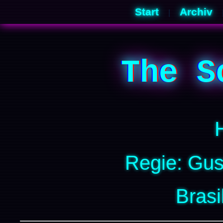
Start
Archiv
|
The S
Regie: Gu
Brasi