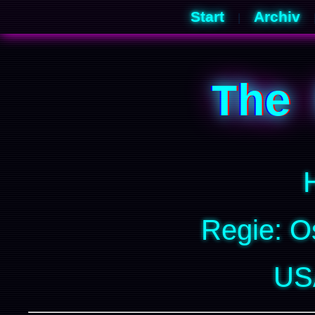
Start
Archiv
|
The
Regie: O
US