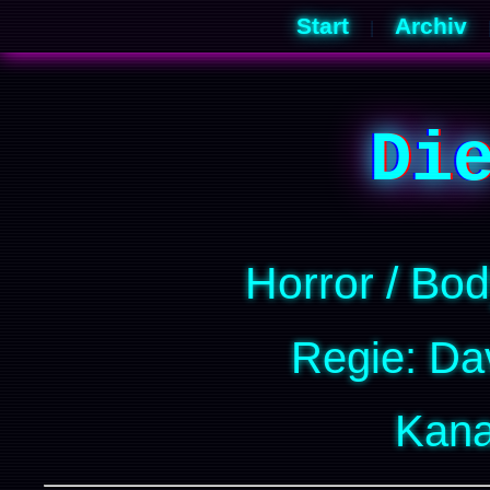
Start
Archiv
|
Di
Horror / Body
Regie: Da
Kana