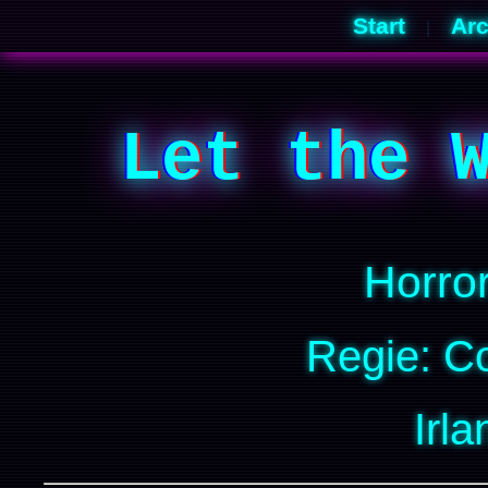
Start
Arc
|
Let the 
Horro
Regie: 
Irla