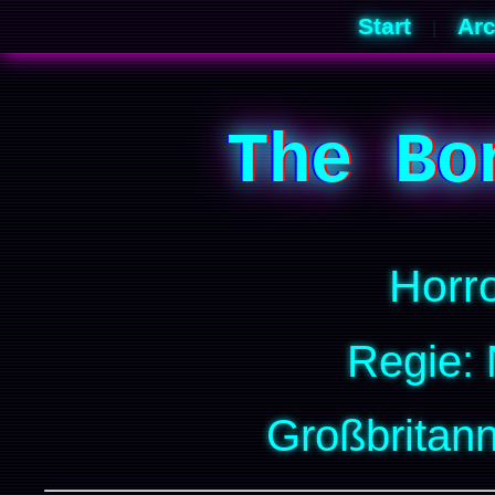
Start
Arc
|
The Bo
Horro
Regie:
Großbritann