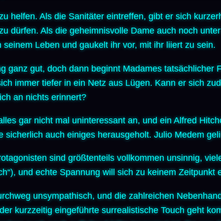
 zu helfen. Als die Sanitäter eintreffen, gibt er sich kurz
zu dürfen. Als die geheimnisvolle Dame auch noch unter 
 seinem Leben und gaukelt ihr vor, mit ihr liiert zu sein.
lang ganz gut, doch dann beginnt Madames tatsächlicher 
sich immer tiefer in ein Netz aus Lügen. Kann er sich zu
ch an nichts erinnert?
alles gar nicht mal uninteressant an, und ein Alfred Hit
 sicherlich auch einiges herausgeholt. Julio Medem gelin
tagonisten sind größtenteils vollkommen unsinnig, viele 
ich“), und echte Spannung will sich zu keinem Zeitpunkt e
durchweg unsympathisch, und die zahlreichen Nebenhand
der kurzzeitig eingeführte surrealistische Touch geht kom