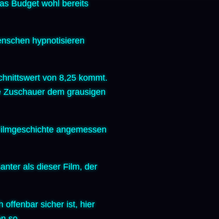
 das Budget wohl bereits
enschen hypnotisieren
schnittswert von 8,25 kommt.
le Zuschauer dem grausigen
er Filmgeschichte angemessen
nter als dieser Film, der
ffenbar sicher ist, hier
en so.