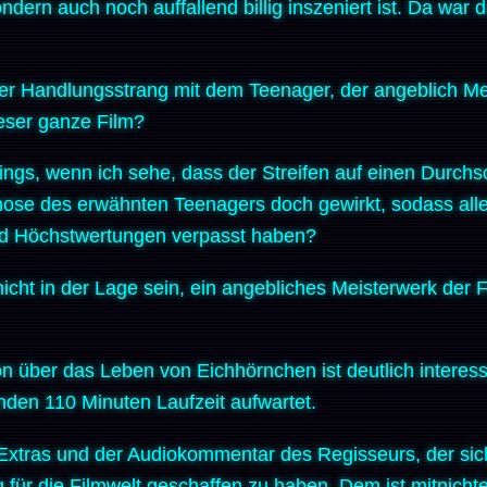
sondern auch noch auffallend billig inszeniert ist. Da war
der Handlungsstrang mit dem Teenager, der angeblich M
ieser ganze Film?
dings, wenn ich sehe, dass der Streifen auf einen Durch
nose des erwähnten Teenagers doch gewirkt, sodass al
d Höchstwertungen verpasst haben?
t nicht in der Lage sein, ein angebliches Meisterwerk d
n über das Leben von Eichhörnchen ist deutlich interessa
den 110 Minuten Laufzeit aufwartet.
xtras und der Audiokommentar des Regisseurs, der sich o
 für die Filmwelt geschaffen zu haben. Dem ist mitnicht