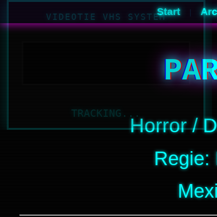
Start
Arc
|
PA
Horror / 
Regie:
Mexi