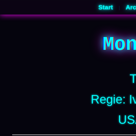
Start
Arc
|
Mo
T
Regie: I
US