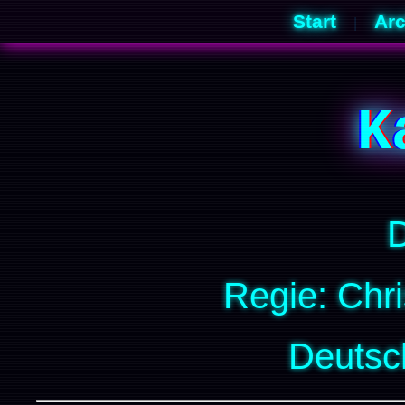
Start
Arc
|
K
Regie: Chri
Deutsc