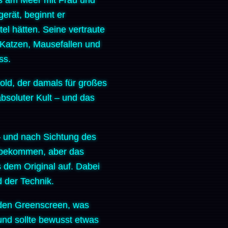
erät, beginnt er
el hätten. Seine vertraute
 Katzen, Mausefallen und
ss.
old, der damals für großes
 absoluter Kult – und das
– und nach Sichtung des
rt bekommen, aber das
s dem Original auf. Dabei
 der Technik.
h den Greenscreen, was
und sollte bewusst etwas