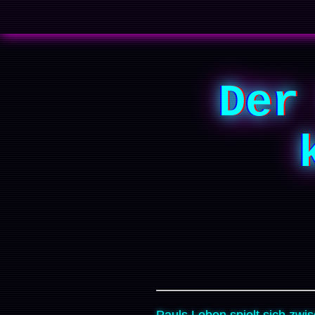
Der
Pauls Leben spielt sich zw