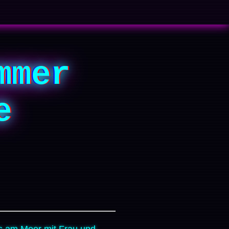
mmer
e
s am Meer mit Frau und