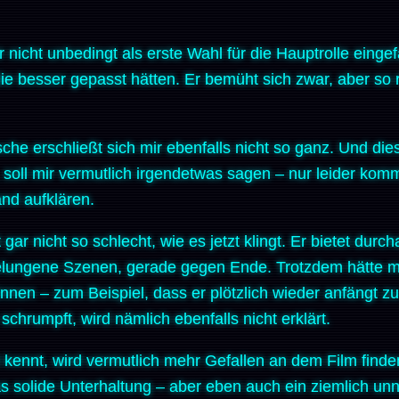
nicht unbedingt als erste Wahl für die Hauptrolle eingef
die besser gepasst hätten. Er bemüht sich zwar, aber so r
he erschließt sich mir ebenfalls nicht so ganz. Und die
, soll mir vermutlich irgendetwas sagen – nur leider komm
and aufklären.
gar nicht so schlecht, wie es jetzt klingt. Er bietet dur
 gelungene Szenen, gerade gegen Ende. Trotzdem hätte
en – zum Beispiel, dass er plötzlich wieder anfängt 
hrumpft, wird nämlich ebenfalls nicht erklärt.
t kennt, wird vermutlich mehr Gefallen an dem Film finden
as solide Unterhaltung – aber eben auch ein ziemlich u