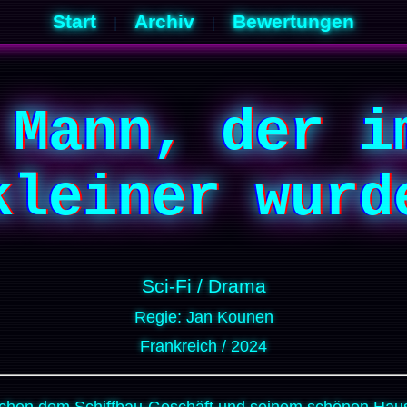
Start
Archiv
Bewertungen
|
|
 Mann, der i
kleiner wurd
Sci-Fi / Drama
Regie: Jan Kounen
Frankreich / 2024
ischen dem Schiffbau-Geschäft und seinem schönen Hau