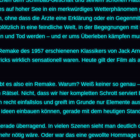
ges auf hoher See in ein merkwürdiges Wetterphänomen g
 ohne dass die Ärzte eine Erklärung oder ein Gegenmitt
ötzlich in eine feindliche Welt, in der Begegnungen mit
en und Tod werden – und er ums Überleben kämpfen mu
 Remake des 1957 erschienenen Klassikers von Jack Arn
icks wirklich sensationell waren. Heute gilt der Film als
 gibt es also ein Remake. Warum? Weiß keiner so genau 
n Rätsel. Nicht, dass wir hier kompletten Schrott servie
 recht einfallslos und greift im Grunde nur Elemente au
e Ideen einbauen können, gerade mit dem heutigen Stand
 gerade überragend. In vielen Szenen sieht man deutlic
 mehr nötig wäre. Oder war das eine gewollte Hommage 