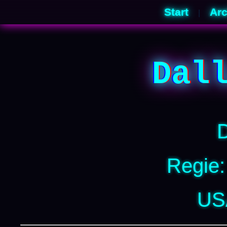
Start
Arc
|
Dal
Regie:
US