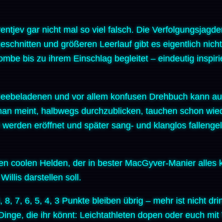
ntjev gar nicht mal so viel falsch. Die Verfolgungsjagd
tt geschnitten und größeren Leerlauf gibt es eigentlich nic
ombe bis zu ihrem Einschlag begleitet – eindeutig inspir
cheebeladenen und vor allem konfusen Drehbuch kann au
an meint, halbwegs durchzublicken, tauchen schon wied
 werden eröffnet und später sang- und klanglos falleng
 den coolen Helden, der in bester MacGyver-Manier alles 
illis darstellen soll.
 8, 7, 6, 5, 4, 3 Punkte bleiben übrig – mehr ist nicht dri
 Dinge, die ihr könnt: Leichtathleten dopen oder euch mi