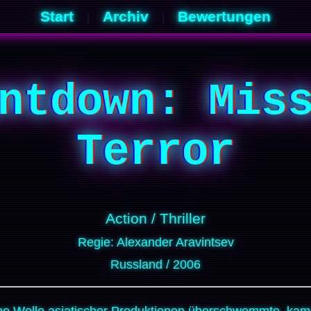
Start
Archiv
Bewertungen
|
|
ntdown: Mis
Terror
Action / Thriller
Regie: Alexander Aravintsev
Russland / 2006
e Welle asiatischer Produktionen überschwemmte, kamen