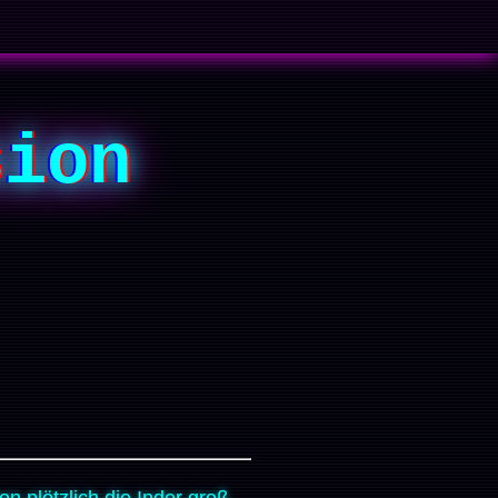
sion
 plötzlich die Inder groß