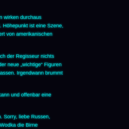
en wirken durchaus
ht. Höhepunkt ist eine Szene,
iert von amerikanischen
ch der Regisseur nichts
er neue „wichtige“ Figuren
elassen. Irgendwann brummt
kann und offenbar eine
n. Sorry, liebe Russen,
t Wodka die Birne