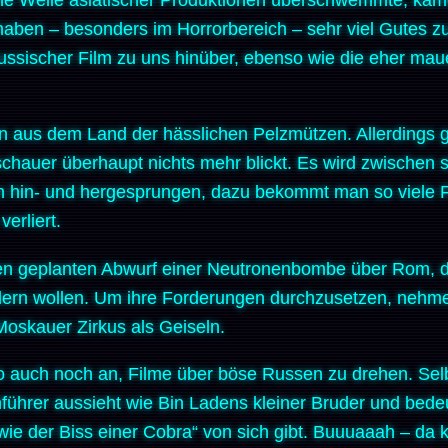
haben – besonders im Horrorbereich – sehr viel Gutes zu
russischer Film zu uns hinüber, ebenso wie die eher ma
fen aus dem Land der hässlichen Pelzmützen. Allerdings
chauer überhaupt nichts mehr blickt. Es wird zwischen 
 hin- und hergesprungen, dazu bekommt man so viele Fi
erliert.
en geplanten Abwurf einer Neutronenbombe über Rom, d
dern wollen. Um ihre Forderungen durchzusetzen, nehm
oskauer Zirkus als Geiseln.
so auch noch an, Filme über böse Russen zu drehen. Sel
Anführer aussieht wie Bin Ladens kleiner Bruder und be
n wie der Biss einer Cobra“ von sich gibt. Buuuaaah – d