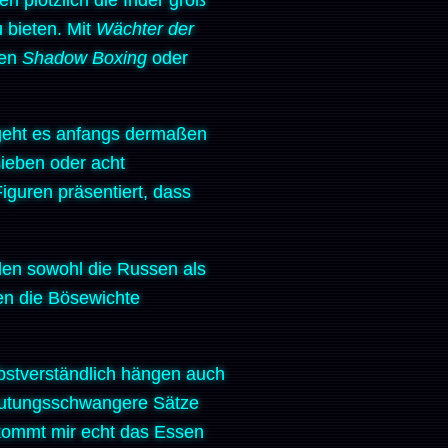
 bieten. Mit
Wächter der
uen
Shadow Boxing
oder
 geht es anfangs dermaßen
sieben oder acht
guren präsentiert, dass
en sowohl die Russen als
en die Bösewichte
bstverständlich hängen auch
deutungsschwangere Sätze
a kommt mir echt das Essen