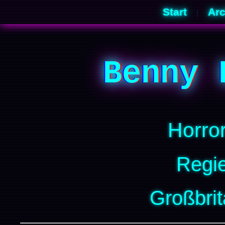
Start
Arc
|
Benny 
Horro
Regie
Großbrit