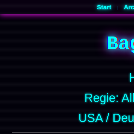
Start
Arc
|
Ba
Regie: Al
USA / Deu