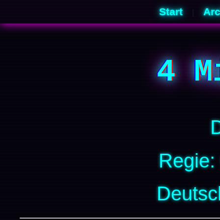
Start
Arc
|
4 M
Regie:
Deutsc